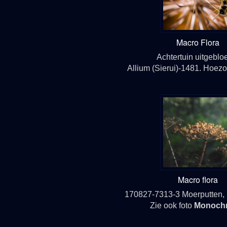
Macro Flora
Achtertuin uitgeblo
Allium (Sierui)-1481. Hoezo
Macro flora
170827
-7313-3
Moerputten,
Zie ook foto
Monoch