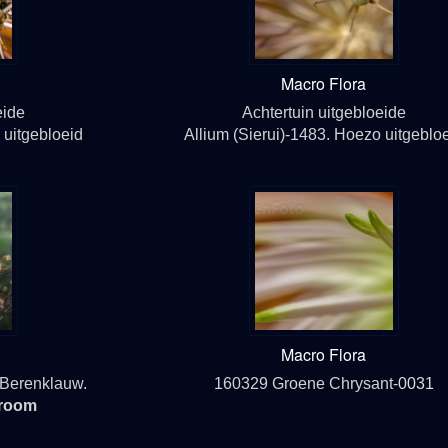
Macro Flora
eide
Achtertuin uitgebloeide
 uitgebloeid
Allium (Sierui)-1483. Hoezo uitgeblo
Macro Flora
 Berenklauw.
160329 Groene Chrysant-
0031
room