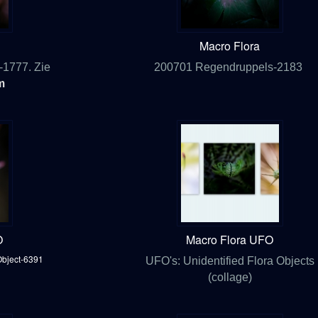
Macro Flora
-1777. Zie
200701 Regendruppels-2183
m
O
Macro Flora UFO
 Object-6391
UFO's: Unidentified Flora Objects
(collage)